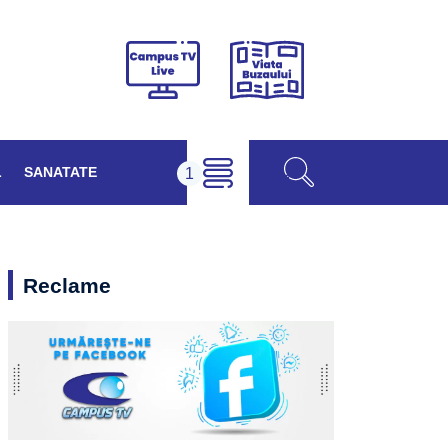
Viața
Campus
Buzăului
TV
Live
L
SANATATE
Reclame