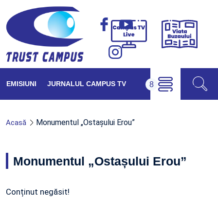
Viața
Campus
Buzăul
TV
Live
EMISIUNI
JURNALUL CAMPUS TV
Monumentul „Ostașului Erou”
Acasă
Monumentul „Ostașului Erou”
Conținut negăsit!