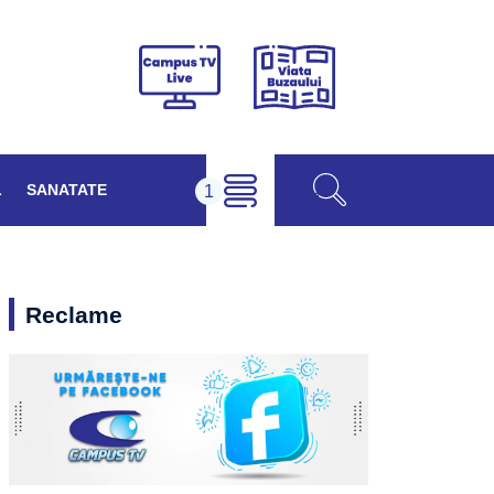
Viața
Campus
Buzăului
TV
Live
L
SANATATE
Reclame