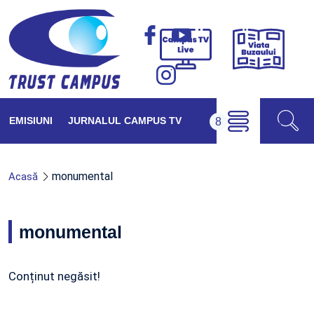
Viața
Campus
Buzăul
TV
Live
EMISIUNI
JURNALUL CAMPUS TV
monumental
Acasă
monumental
Conținut negăsit!