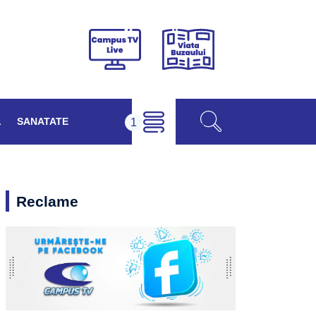
Viața
Campus
Buzăului
TV
Live
L
SANATATE
Reclame