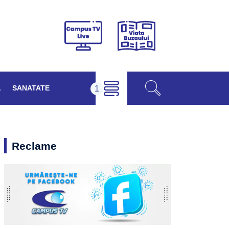
Viața
Campus
Buzăului
TV
Live
L
SANATATE
Reclame