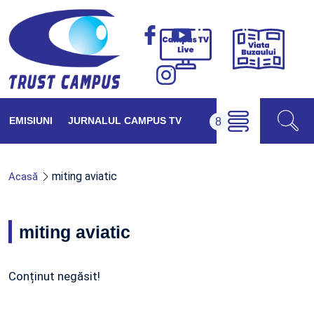
Viața
Campus
Buzăul
TV
Live
EMISIUNI
JURNALUL CAMPUS TV
miting aviatic
Acasă
miting aviatic
Conținut negăsit!