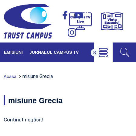
Viața
Campus
Buzăul
TV
Live
EMISIUNI
JURNALUL CAMPUS TV
misiune Grecia
Acasă
misiune Grecia
Conținut negăsit!