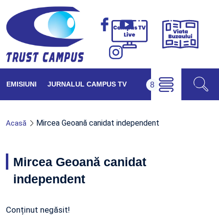
Viața
Campus
Buzăul
TV
Live
EMISIUNI
JURNALUL CAMPUS TV
Mircea Geoană canidat independent
Acasă
Mircea Geoană canidat
independent
Conținut negăsit!