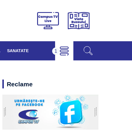
Viața
Campus
Buzăului
TV
Live
L
SANATATE
Reclame