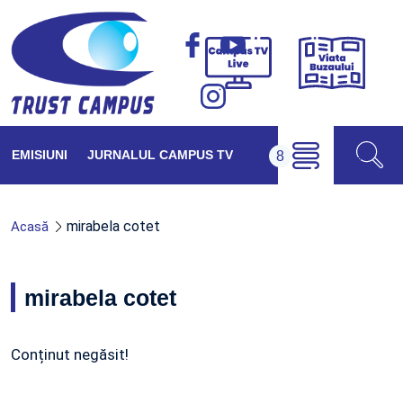
Viața
Campus
Buzăul
TV
Live
EMISIUNI
JURNALUL CAMPUS TV
mirabela cotet
Acasă
mirabela cotet
Conținut negăsit!