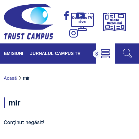
Viața
Campus
Buzăul
TV
Live
EMISIUNI
JURNALUL CAMPUS TV
mir
Acasă
mir
Conținut negăsit!