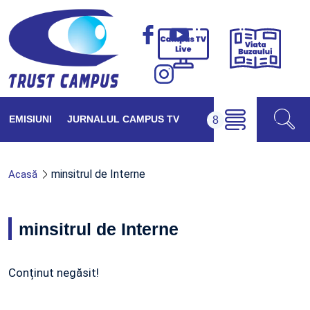
Viața
Campus
Buzăul
TV
Live
EMISIUNI
JURNALUL CAMPUS TV
minsitrul de Interne
Acasă
minsitrul de Interne
Conținut negăsit!