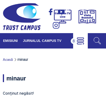
Viața
Campus
Buzăul
TV
Live
EMISIUNI
JURNALUL CAMPUS TV
minaur
Acasă
minaur
Conținut negăsit!