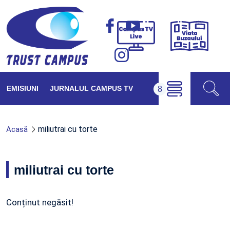
Viața
Campus
Buzăul
TV
Live
EMISIUNI
JURNALUL CAMPUS TV
miliutrai cu torte
Acasă
miliutrai cu torte
Conținut negăsit!