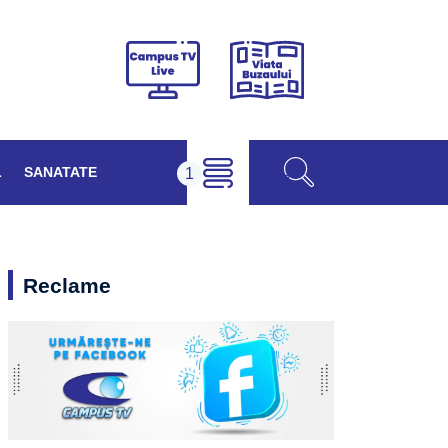
Viața
Campus
Buzăului
TV
Live
L
SANATATE
Reclame