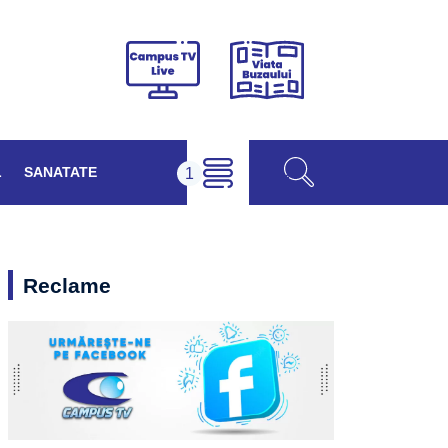
Viața
Campus
Buzăului
TV
Live
L
SANATATE
Reclame