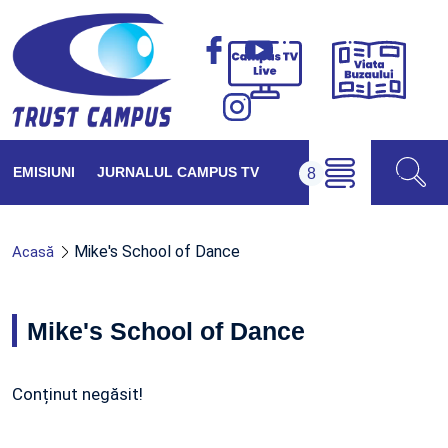
Viața
Campus
Buzăul
TV
Live
EMISIUNI
JURNALUL CAMPUS TV
Mike's School of Dance
Acasă
Mike's School of Dance
Conținut negăsit!