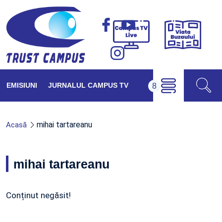
Viața
Campus
Buzăul
TV
Live
EMISIUNI
JURNALUL CAMPUS TV
mihai tartareanu
Acasă
mihai tartareanu
Conținut negăsit!