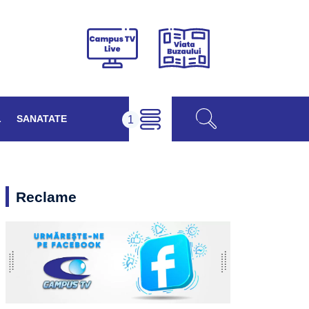
Viața
Campus
Buzăului
TV
Live
L
SANATATE
Reclame