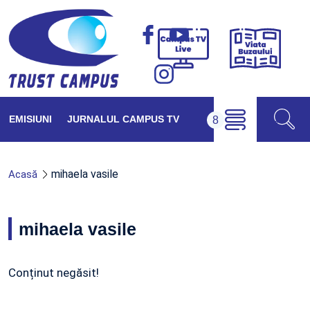
Viața
Campus
Buzăul
TV
Live
EMISIUNI
JURNALUL CAMPUS TV
mihaela vasile
Acasă
mihaela vasile
Conținut negăsit!