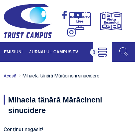
Viața
Campus
Buzăul
TV
Live
EMISIUNI
JURNALUL CAMPUS TV
Mihaela tânără Mărăcineni sinucidere
Acasă
Mihaela tânără Mărăcineni
sinucidere
Conținut negăsit!