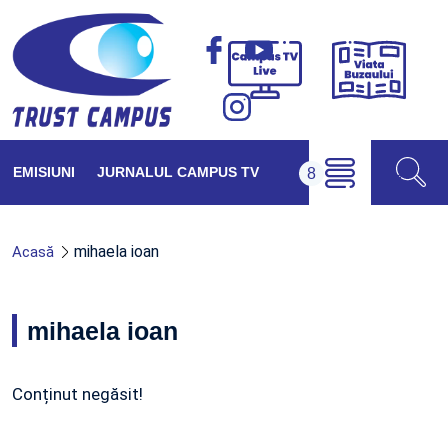
Viața
Campus
Buzăul
TV
Live
EMISIUNI
JURNALUL CAMPUS TV
mihaela ioan
Acasă
mihaela ioan
Conținut negăsit!