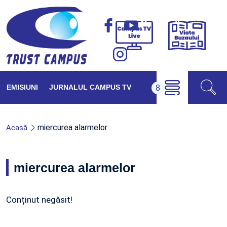
Viața
Campus
Buzăul
TV
Live
EMISIUNI
JURNALUL CAMPUS TV
miercurea alarmelor
Acasă
miercurea alarmelor
Conținut negăsit!