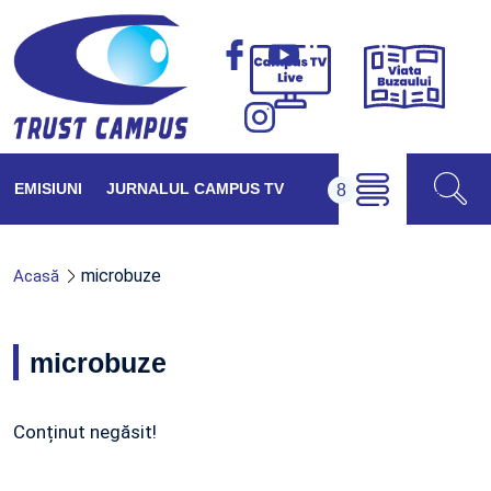
Viața
Campus
Buzăul
TV
Live
EMISIUNI
JURNALUL CAMPUS TV
microbuze
Acasă
microbuze
Conținut negăsit!