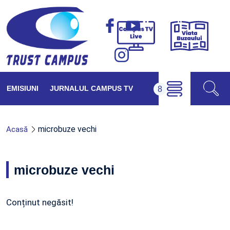
Viața
Campus
Buzăul
TV
Live
EMISIUNI
JURNALUL CAMPUS TV
microbuze vechi
Acasă
microbuze vechi
Conținut negăsit!