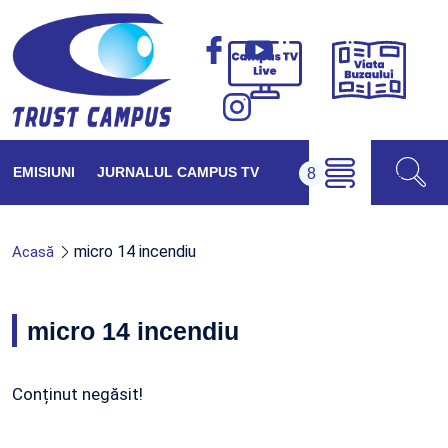
Viața
Campus
Buzăul
TV
Live
EMISIUNI
JURNALUL CAMPUS TV
micro 14 incendiu
Acasă
micro 14 incendiu
Conținut negăsit!