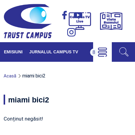
Viața
Campus
Buzăul
TV
Live
EMISIUNI
JURNALUL CAMPUS TV
miami bici2
Acasă
miami bici2
Conținut negăsit!