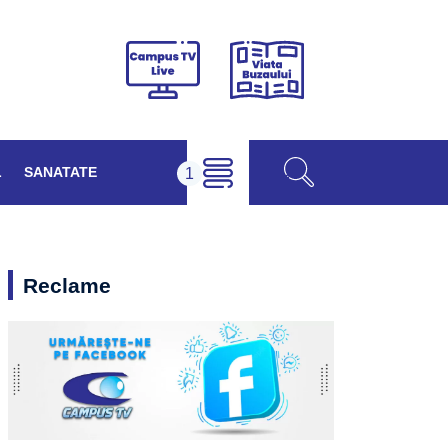
Viața
Campus
Buzăului
TV
Live
L
SANATATE
Reclame