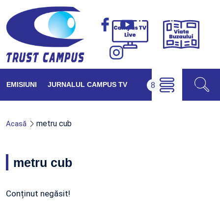
Viața
Campus
Buzăul
TV
Live
EMISIUNI
JURNALUL CAMPUS TV
metru cub
Acasă
metru cub
Conținut negăsit!