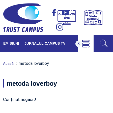
Viața
Campus
Buzăul
TV
Live
EMISIUNI
JURNALUL CAMPUS TV
metoda loverboy
Acasă
metoda loverboy
Conținut negăsit!