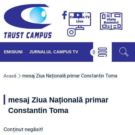
Viața
Campus
Buzăul
TV
Live
EMISIUNI
JURNALUL CAMPUS TV
mesaj Ziua Națională primar Constantin Toma
Acasă
mesaj Ziua Națională primar
Constantin Toma
Conținut negăsit!