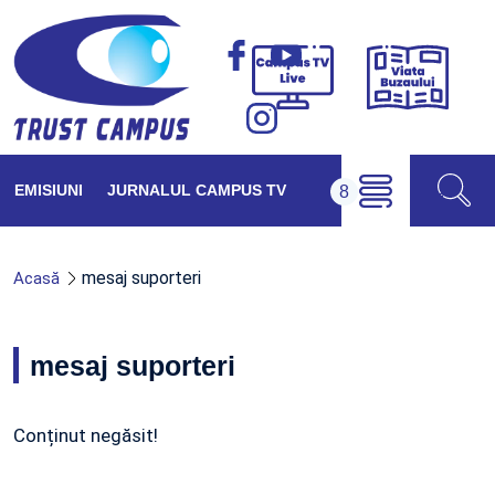
Viața
Campus
Buzăul
TV
Live
EMISIUNI
JURNALUL CAMPUS TV
mesaj suporteri
Acasă
mesaj suporteri
Conținut negăsit!