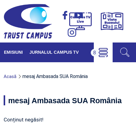
Viața
Campus
Buzăul
TV
Live
EMISIUNI
JURNALUL CAMPUS TV
mesaj Ambasada SUA România
Acasă
mesaj Ambasada SUA România
Conținut negăsit!