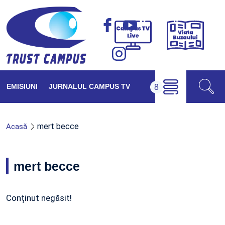
Viața
Campus
Buzăul
TV
Live
EMISIUNI
JURNALUL CAMPUS TV
mert becce
Acasă
mert becce
Conținut negăsit!