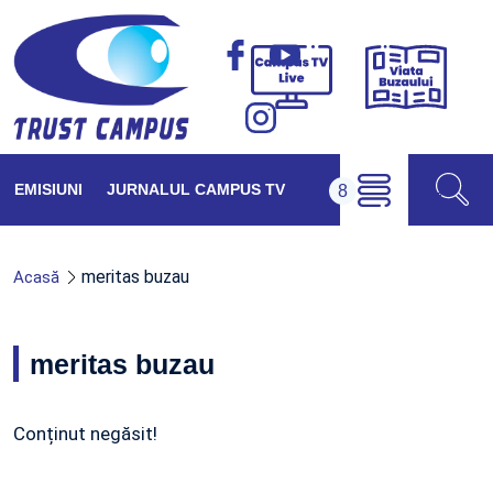
Viața
Campus
Buzăul
TV
Live
EMISIUNI
JURNALUL CAMPUS TV
meritas buzau
Acasă
meritas buzau
Conținut negăsit!