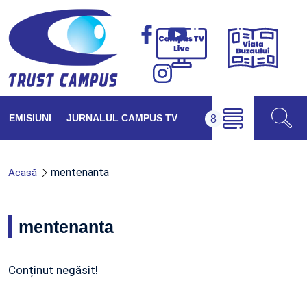
Viața
Campus
Buzăul
TV
Live
EMISIUNI
JURNALUL CAMPUS TV
mentenanta
Acasă
mentenanta
Conținut negăsit!