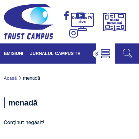
Viața
Campus
Buzăul
TV
Live
EMISIUNI
JURNALUL CAMPUS TV
menadă
Acasă
menadă
Conținut negăsit!