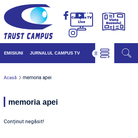
Viața
Campus
Buzăul
TV
Live
EMISIUNI
JURNALUL CAMPUS TV
memoria apei
Acasă
memoria apei
Conținut negăsit!