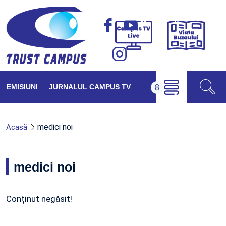
Viața
Campus
Buzăul
TV
Live
EMISIUNI
JURNALUL CAMPUS TV
medici noi
Acasă
medici noi
Conținut negăsit!