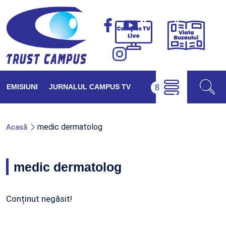
Viața
Campus
Buzăul
TV
Live
EMISIUNI
JURNALUL CAMPUS TV
medic dermatolog
Acasă
medic dermatolog
Conținut negăsit!