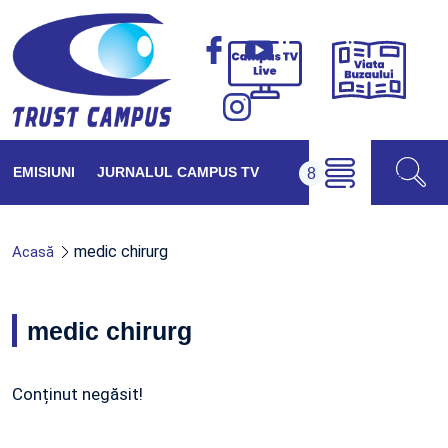
Viața
Campus
Buzăul
TV
Live
EMISIUNI
JURNALUL CAMPUS TV
medic chirurg
Acasă
medic chirurg
Conținut negăsit!