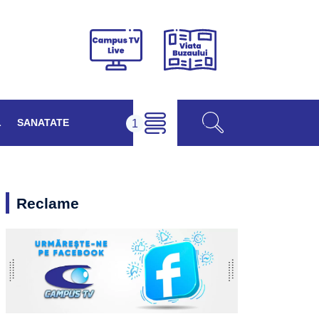
Viața
Campus
Buzăului
TV
Live
L
SANATATE
Reclame