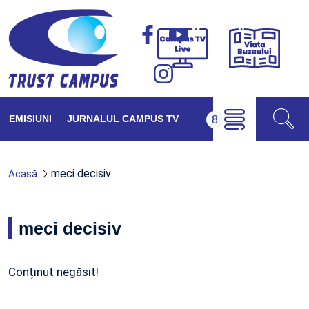
Viața
Campus
Buzăul
TV
Live
EMISIUNI
JURNALUL CAMPUS TV
meci decisiv
Acasă
meci decisiv
Conținut negăsit!