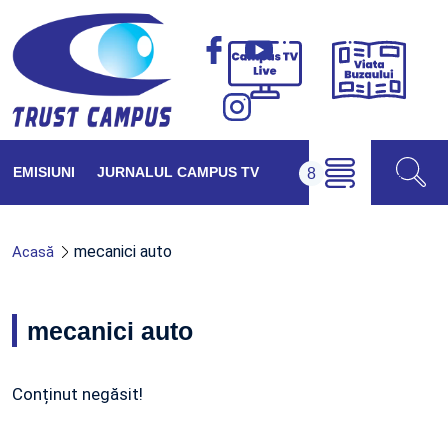
Viața
Campus
Buzăul
TV
Live
EMISIUNI
JURNALUL CAMPUS TV
mecanici auto
Acasă
mecanici auto
Conținut negăsit!