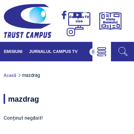
Viața
Campus
Buzăul
TV
Live
EMISIUNI
JURNALUL CAMPUS TV
mazdrag
Acasă
mazdrag
Conținut negăsit!