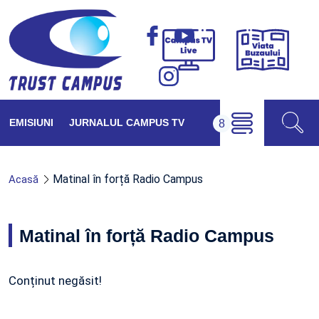
Viața
Campus
Buzăul
TV
Live
EMISIUNI
JURNALUL CAMPUS TV
Matinal în forță Radio Campus
Acasă
Matinal în forță Radio Campus
Conținut negăsit!