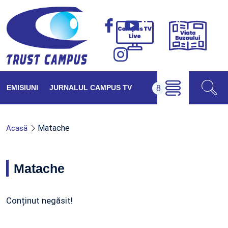
Viața
Campus
Buzăul
TV
Live
EMISIUNI
JURNALUL CAMPUS TV
Matache
Acasă
Matache
Conținut negăsit!