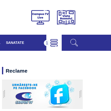
Viața
Campus
Buzăului
TV
Live
L
SANATATE
Reclame