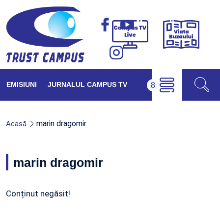
Viața
Campus
Buzăul
TV
Live
EMISIUNI
JURNALUL CAMPUS TV
marin dragomir
Acasă
marin dragomir
Conținut negăsit!